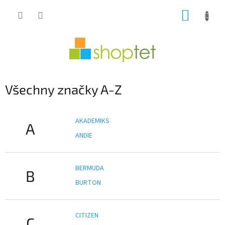
Přejít
NÁKUP
na
obsah
KOŠÍK
Všechny značky A-Z
AKADEMIKS
A
ANDIE
BERMUDA
B
BURTON
CITIZEN
C