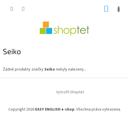
Přejít
NÁKUP
na
obsah
KOŠÍK
Seiko
Žádné produkty značky
Seiko
nebyly nalezeny...
Z
á
Vytvořil Shoptet
p
a
t
Copyright 2026
EASY ENGLISH e-shop
. Všechna práva vyhrazena.
í