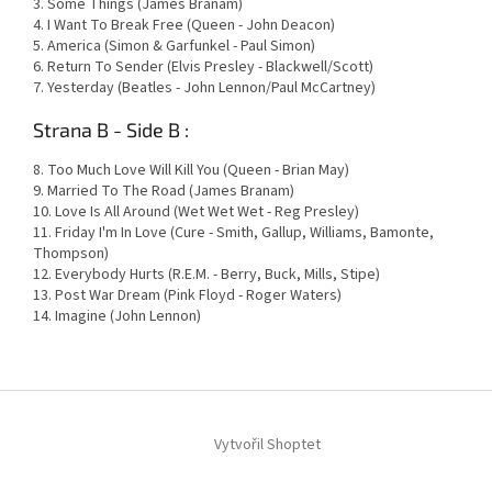
3. Some Things (James Branam)
4. I Want To Break Free (Queen - John Deacon)
5. America (Simon & Garfunkel - Paul Simon)
6. Return To Sender (Elvis Presley - Blackwell/Scott)
7. Yesterday (Beatles - John Lennon/Paul McCartney)
Strana B - Side B :
8. Too Much Love Will Kill You (Queen - Brian May)
9. Married To The Road (James Branam)
10. Love Is All Around (Wet Wet Wet - Reg Presley)
11. Friday I'm In Love (Cure - Smith, Gallup, Williams, Bamonte,
Thompson)
12. Everybody Hurts (R.E.M. - Berry, Buck, Mills, Stipe)
13. Post War Dream (Pink Floyd - Roger Waters)
14. Imagine (John Lennon)
Z
á
Vytvořil Shoptet
p
a