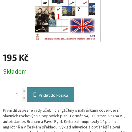
195 Kč
Měrná
Skladem
cena:
Přidat do košíku
První díl úspěšné řady učebnic angličtiny s nahrávkami cover-verzí
slavných rockových a popových písní. Formát A4, 100 stran, vazba V1,
autoři James Branam a Pavel Rynt. Kniha zahrnuje texty 14 písní v
angličtině a v českém překladu, výklad mluvnice a obtížnější slovní