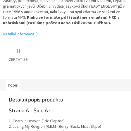
zásoby, poslechová, mluvnická a konverzační cvičení s klíčem, rejstřík
gramatických jevů. Učebnici vydala jazyková škola EASY ENGLISH® již v
roce 1996 s audiokazetou, nahrávky jsou nyní zdarma ke stažení ve
formátu MP3.
Knihu ve formátu pdf (zasíláme e-mailem) + CD s
nahrávkami (zasíláme poštou nebo zásilkovou službou).
Detailní informace
ZEPTAT SE
Popis
Detailní popis produktu
Strana A - Side A :
1. Tears In Heaven (Eric Clapton)
2. Losing My Religion (R.E.M - Berry, Buck, Mills, Stipe)