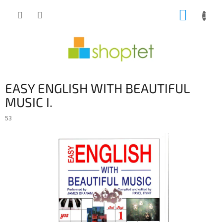
Přejít
NÁKUP
na
obsah
KOŠÍK
EASY ENGLISH WITH BEAUTIFUL
MUSIC I.
53